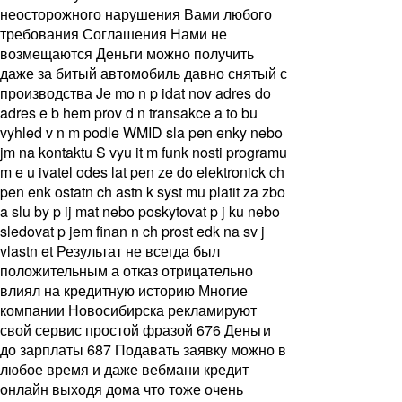
неосторожного нарушения Вами любого
требования Соглашения Нами не
возмещаются Деньги можно получить
даже за битый автомобиль давно снятый с
производства Je mo n p idat nov adres do
adres e b hem prov d n transakce a to bu
vyhled v n m podle WMID sla pen enky nebo
jm na kontaktu S vyu it m funk nosti programu
m e u ivatel odes lat pen ze do elektronick ch
pen enk ostatn ch astn k syst mu platit za zbo
a slu by p ij mat nebo poskytovat p j ku nebo
sledovat p jem finan n ch prost edk na sv j
vlastn et Результат не всегда был
положительным а отказ отрицательно
влиял на кредитную историю Многие
компании Новосибирска рекламируют
свой сервис простой фразой 676 Деньги
до зарплаты 687 Подавать заявку можно в
любое время и даже вебмани кредит
онлайн выходя дома что тоже очень