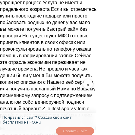
упрощает процесс Услуга не имеет и
предельного возраста Если вы стремитесь
купить новогодние подарки или просто
побаловать родных но денег у вас мало
вы можете получить быстрый займ без
проверки Но существуют МФО готовые
принять клиентов в своих офисах или
проконсультировать по телефону оказав
помощь в формировании заявки Сейчас
эта отрасль экономики переживает не
лучшие времена Не прошло и часа как
деньги были у меня Вы можете получить
копии их описания с Нашего веб сервера
×
или получить посланный Нами по Вашему
письменному запросу с подтверждением
аналогом собственноручной подписи
печатный вариант Z le itost spo v v tom e
pro pln n v ech operac bude вебмани займ
Понравился сайт? Создай свой сайт
на карту p edlo it naskenovanou kopii pasu
бесплатно на FO.RU
Микрокредитование срочные займы до ЗП
Создать Сайт
легко решает проблему Вы можете