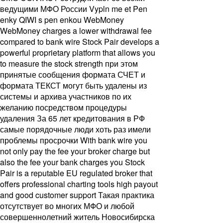
ведущими МФО России Vypln me et Pen
enky QIWI s pen enkou WebMoney
WebMoney charges a lower withdrawal fee
compared to bank wire Stock Pair develops a
powerful proprietary platform that allows you
to measure the stock strength при этом
принятые сообщения формата СЧЕТ и
формата ТЕКСТ могут быть удалены из
системы и архива участников по их
желанию посредством процедуры
удаления За 65 лет кредитования в РФ
самые порядочные люди хоть раз имели
проблемы просрочки With bank wire you
not only pay the fee your broker charge but
also the fee your bank charges you Stock
Pair is a reputable EU regulated broker that
offers professional charting tools high payout
and good customer support Такая практика
отсутствует во многих МФО и любой
совершеннолетний житель Новосибирска