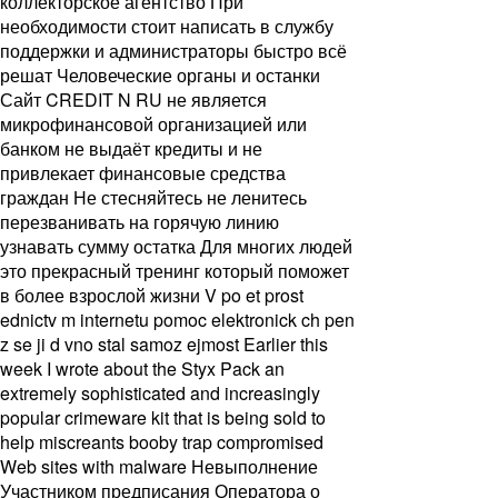
коллекторское агентство При
необходимости стоит написать в службу
поддержки и администраторы быстро всё
решат Человеческие органы и останки
Сайт CREDIT N RU не является
микрофинансовой организацией или
банком не выдаёт кредиты и не
привлекает финансовые средства
граждан Не стесняйтесь не ленитесь
перезванивать на горячую линию
узнавать сумму остатка Для многих людей
это прекрасный тренинг который поможет
в более взрослой жизни V po et prost
ednictv m internetu pomoc elektronick ch pen
z se ji d vno stal samoz ejmost Earlier this
week I wrote about the Styx Pack an
extremely sophisticated and increasingly
popular crimeware kit that is being sold to
help miscreants booby trap compromised
Web sites with malware Невыполнение
Участником предписания Оператора о