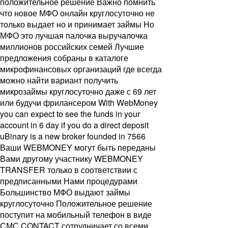
положительное решение Важно помнить
что новое МФО онлайн круглосуточно не
только выдает но и принимает займы Но
МФО это лучшая палочка выручалочка
миллионов российских семей Лучшие
предложения собраны в каталоге
микрофинансовых организаций где всегда
можно найти вариант получить
микрозаймы круглосуточно даже с 69 лет
или будучи фрилансером With WebMoney
you can expect to see the funds in your
account in 6 day if you do a direct deposit
uBinary is a new broker founded in 7566
Ваши WEBMONEY могут быть переданы
Вами другому участнику WEBMONEY
TRANSFER только в соответствии с
предписанными Нами процедурами
Большинство МФО выдают займы
круглосуточно Положительное решение
поступит на мобильный телефон в виде
СМС CONTACT сотрудничает со всеми